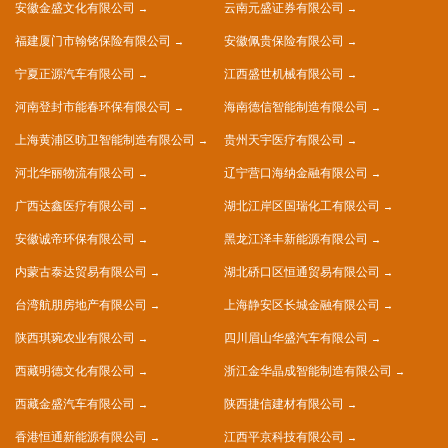
安徽金盛文化有限公司
云南元盛证券有限公司
福建厦门市翰铭保险有限公司
安徽佩贵保险有限公司
宁夏正源汽车有限公司
江西盛世机械有限公司
河南登封市能春环保有限公司
海南德信智能制造有限公司
上海黄浦区昉卫智能制造有限公司
贵州天宇医疗有限公司
河北华丽物流有限公司
辽宁营口海纳金融有限公司
广西达鑫医疗有限公司
湖北江岸区国瑞化工有限公司
安徽诚帝环保有限公司
黑龙江泽丰新能源有限公司
内蒙古泰达贸易有限公司
湖北硚口区恒通贸易有限公司
台湾航朋房地产有限公司
上海静安区长城金融有限公司
陕西琪琬农业有限公司
四川眉山华盛汽车有限公司
西藏明德文化有限公司
浙江金华晶成智能制造有限公司
西藏金盛汽车有限公司
陕西捷信建材有限公司
香港恒通新能源有限公司
江西平京科技有限公司